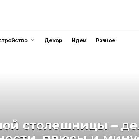
стройство
Декор
Идеи
Разное
ой столешницы – де
ности, плюсы и мин