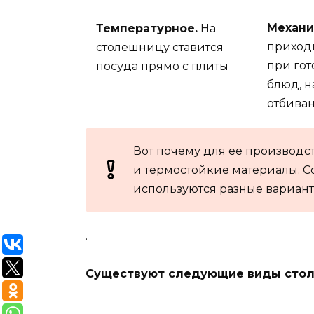
Механи
Температурное.
На
приходи
столешницу ставится
при гот
посуда прямо с плиты
блюд, 
отбива
Вот почему для ее производс
и термостойкие материалы.
используются разные вариан
.
Существуют следующие виды сто