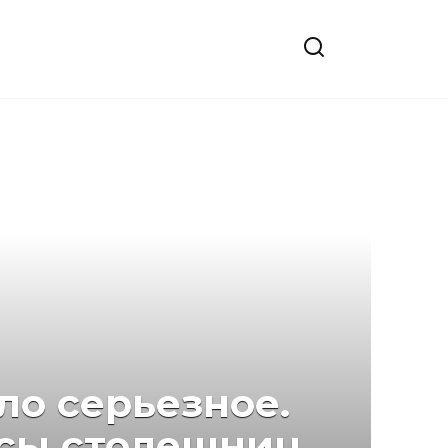
ло серьезное.
усы столешниц