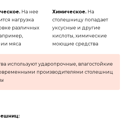
ческое.
На нее
Химическое.
На
тся нагрузка
столешницу попадает
овке различных
уксусные и другие
например,
кислоты, химические
нии мяса
моющие средства
тва используют ударопрочные, влагостойкие
 Современными производителями столешниц
ты
лешниц: