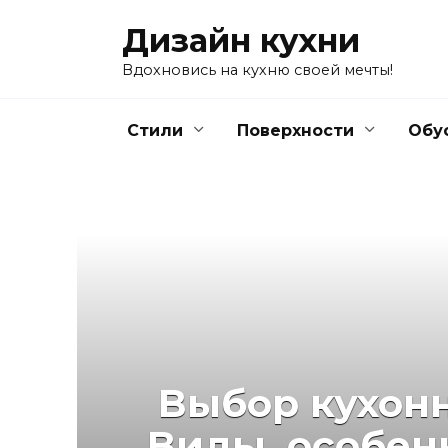
Перейти
Дизайн кухни
к
содержанию
Вдохновись на кухню своей мечты!
Стили
Поверхности
Обу
Выбор кухонн
Виды, особен