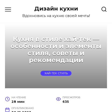
Перейти
Дизайн кухни
к
содержанию
Вдохновись на кухню своей мечты!
Кухня в стиле хай-тек —
особенности и элементы
стиля, советы и
рекомендации
ХАЙ-ТЕК СТИЛЬ
НА ЧТЕНИЕ
ПРОСМОТРОВ
28 мин
635
ОПУБЛИКОВАНО